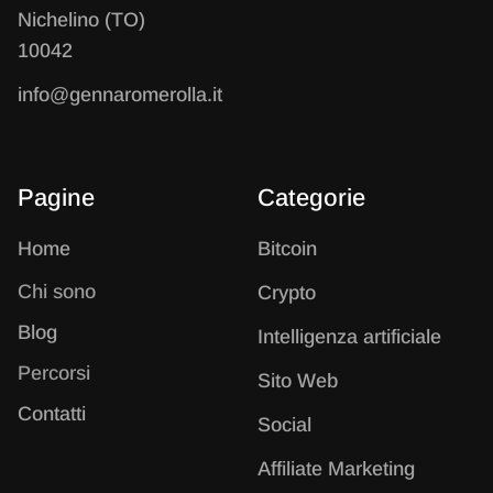
Nichelino (TO)
10042
info@gennaromerolla.it
Pagine
Categorie
Home
B
itcoin
Chi sono
C
rypto
Blog
I
ntelligenza artificiale
Percorsi
S
ito Web
Contatti
S
ocial
A
ffiliate Marketing