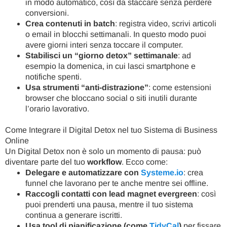
in modo automatico, così da staccare senza perdere
conversioni.
Crea contenuti in batch
: registra video, scrivi articoli
o email in blocchi settimanali. In questo modo puoi
avere giorni interi senza toccare il computer.
Stabilisci un “giorno detox” settimanale
: ad
esempio la domenica, in cui lasci smartphone e
notifiche spenti.
Usa strumenti “anti-distrazione”
: come estensioni
browser che bloccano social o siti inutili durante
l’orario lavorativo.
Come Integrare il Digital Detox nel tuo Sistema di Business
Online
Un Digital Detox non è solo un momento di pausa: può
diventare parte del tuo
workflow
. Ecco come:
Delegare e automatizzare con
Systeme.io
: crea
funnel che lavorano per te anche mentre sei offline.
Raccogli contatti con lead magnet evergreen
: così
puoi prenderti una pausa, mentre il tuo sistema
continua a generare iscritti.
Usa tool di pianificazione (come
TidyCal
)
per fissare