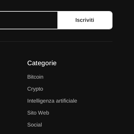
Iscriviti
Categorie
B
itcoin
C
rypto
I
ntelligenza artificiale
S
ito Web
S
ocial