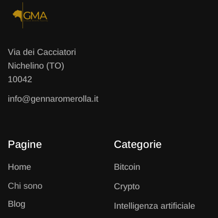
Via dei Cacciatori
Nichelino (TO)
10042
info@gennaromerolla.it
Pagine
Categorie
Home
B
itcoin
Chi sono
C
rypto
Blog
I
ntelligenza artificiale